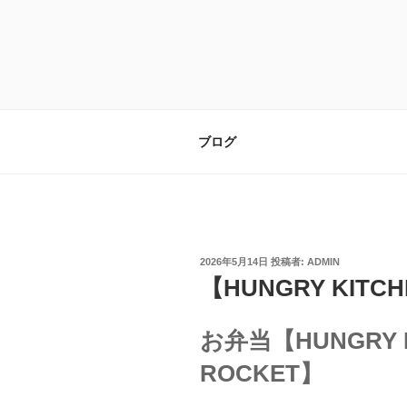
コ
ン
テ
ン
ツ
へ
ス
ブログ
キ
ッ
プ
投
2026年5月14日
投稿者:
ADMIN
稿
【HUNGRY KITC
日:
お弁当【HUNGRY K
ROCKET】