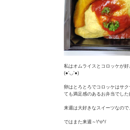
私はオムライスとコロッケが好
(●’◡’●)
卵はとろとろでコロッケはサク
ても満足感のあるお弁当でした(^//
来週は大好きなスイーツなので
ではまた来週～\^o^/