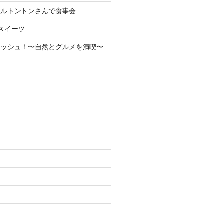
ェルトントンさんで食事会
スイーツ
レッシュ！〜自然とグルメを満喫〜