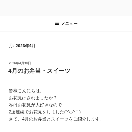
コ
ン
テ
メニュー
ン
ツ
へ
ス
月:
2026年4月
キ
ッ
投
2026年4月30日
プ
稿
4月のお弁当・スイーツ
日:
皆様こんにちは。
お花見はされましたか？
私はお花見が大好きなので
2週連続でお花見をしました(´^ω^｀)
さて、4月のお弁当とスイーツをご紹介します。