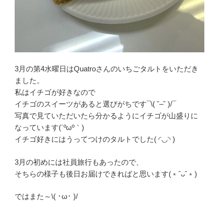
3月の第4水曜日はQuatroさんのいちごタルトをいただき
ました。
私はイチゴが好きなので
イチゴのスイーツがあると選びがちです¯\( ˘–˘ )/¯
写真で見ていただいたら分かるようにイチゴが山盛りに
なっています(´ºωº｀)
イチゴ好きにはうってつけのタルトでした( ◜◡◝ )
3月の初めには社員旅行もあったので、
そちらの様子も後日お届けできればと思います(﹡ˆᴗˆ﹡)
ではまた～\( ･ω･ )/