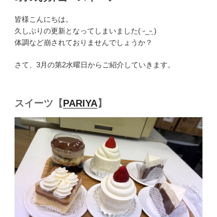
日:
皆様こんにちは。
久しぶりの更新となってしまいました( ᵕ_ᵕ̩̩ )
体調など崩されておりませんでしょうか？
さて、3月の第2水曜日からご紹介していきます。
スイーツ【
PARIYA
】