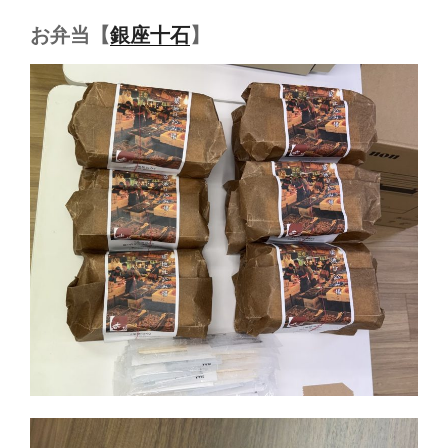
お弁当【
銀座十石
】