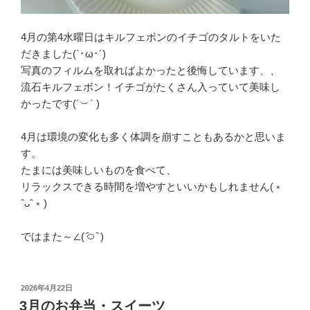
4月の第4水曜日はキルフェボンのイチゴのタルトをいた
だきました(`･ω･´)
写真のフィルムを取ればよかったと後悔しています、、
流石キルフェボン！イチゴがたくさん入っていて美味し
かったです(´︶` )
4月は環境の変化も多く体調を崩すこともあるかと思いま
す。
たまには美味しいものを食べて、
リラックスできる時間を増やすといいかもしれません(﹡
ˆᴗˆ﹡)
ではまた～∠( ᷇࿀ ᷆ )
投
2026年4月22日
稿
3月のお弁当・スイーツ