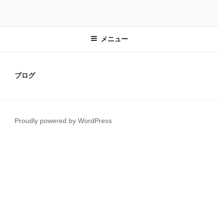
コ
ン
テ
メニュー
ン
ツ
へ
ス
ブログ
キ
ッ
プ
Proudly powered by WordPress