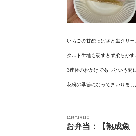
いちごの甘酸っぱさと生クリームの甘
タルト生地も硬すぎず柔らかす
3連休のおかげであっという間
花粉の季節になってまいりましたの
投
2025年2月21日
稿
お弁当：【熟成魚
日: