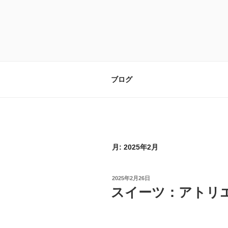
コ
ン
テ
ン
ツ
へ
ス
ブログ
キ
ッ
プ
月:
2025年2月
投
2025年2月26日
稿
スイーツ：アトリ
日: