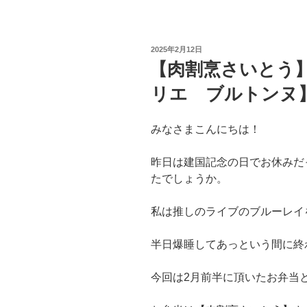
投
2025年2月12日
稿
【肉割烹さいとう
日:
リエ ブルトンヌ
みなさまこんにちは！
昨日は建国記念の日でお休みだ
たでしょうか。
私は推しのライブのブルーレイ
半日爆睡してあっという間に終わ
今回は2月前半に頂いたお弁当