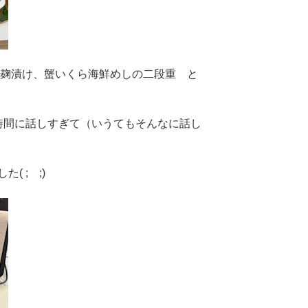
ん麹漬け、蟹いくら海鮮めしの二段重 と
時間に話しすぎて（いうてもそんなに話し
 ; ;)