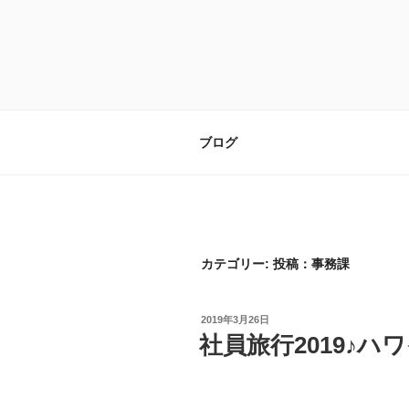
コ
ン
テ
ン
ツ
へ
ス
ブログ
キ
ッ
プ
カテゴリー:
投稿：事務課
投
2019年3月26日
稿
社員旅行2019♪ハワ
日: