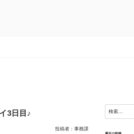
検
イ3日目♪
索:
投稿者：事務課
最近の投稿