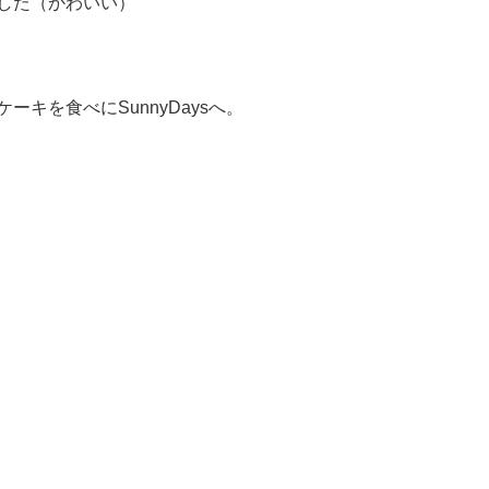
した（かわいい）
キを食べにSunnyDaysへ。