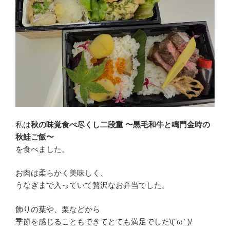
私は
秋の味覚食べ尽くし二段重 〜黒毛和牛と鳴門金時の
秋鮭ご飯〜
を食べました。
お肉は柔らかく美味しく、
うなぎまで入っていて贅沢なお弁当でした。
飾りの葉や、栗などから
季節を感じることもできてとても満足でした\(´ω` )/