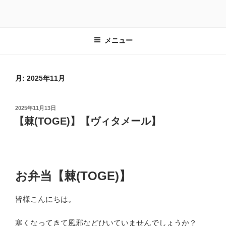
コ
ン
テ
メニュー
ン
ツ
へ
ス
月:
2025年11月
キ
ッ
投
2025年11月13日
プ
稿
【棘(TOGE)】【ヴィタメール】
日:
お弁当【棘(TOGE)】
皆様こんにちは。
寒くなってきて風邪などひいていませんでしょうか？