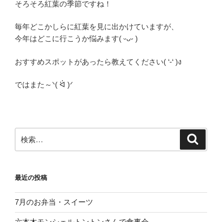
そろそろ紅葉の季節ですね！
毎年どこかしらに紅葉を見に出かけていますが、
今年はどこに行こうか悩みます( ᵕᴗᵕ )
おすすめスポットがあったら教えてください( ‘-‘ )ง
ではまた～ᐠ( ᐛ )ᐟ
検
検
索
索:
最近の投稿
7月のお弁当・スイーツ
六本木モンシェルトントンさんで食事会