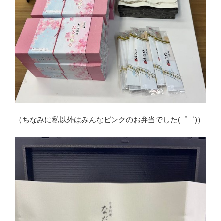
（ちなみに私以外はみんなピンクのお弁当でした(゜゜)）