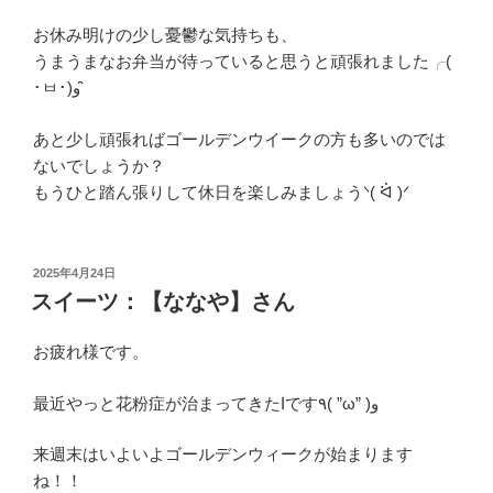
お休み明けの少し憂鬱な気持ちも、
うまうまなお弁当が待っていると思うと頑張れました╭(
･ㅂ･)و ̑̑
あと少し頑張ればゴールデンウイークの方も多いのでは
ないでしょうか？
もうひと踏ん張りして休日を楽しみましょうᐠ( ᐛ )ᐟ
投
2025年4月24日
稿
スイーツ：【ななや】さん
日:
お疲れ様です。
最近やっと花粉症が治まってきたIです٩( ”ω” )و
来週末はいよいよゴールデンウィークが始まります
ね！！