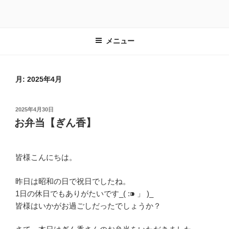
コ
ン
テ
メニュー
ン
ツ
へ
ス
月:
2025年4月
キ
ッ
投
2025年4月30日
プ
稿
お弁当【ぎん香】
日:
皆様こんにちは。
昨日は昭和の日で祝日でしたね。
1日の休日でもありがたいです_( :⁍ 」 )_
皆様はいかがお過ごしだったでしょうか？