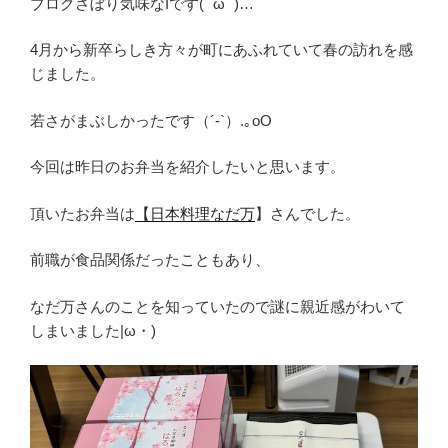
ブログさぼり気味なIです( ˘ω˘ )…
4月から新卒らしき方々が町にあふれていて春の訪れを感
じました。
若さがまぶしかったです（´-`）.｡oO
今回は昨日のお弁当を紹介したいと思います。
頂いたお弁当は
【日本料理
なだ万
】さんでした。
前職が食品関係だったこともあり、
なだ万さんのことを知っていたので謎に親近感がわいて
しまいました|ω・)