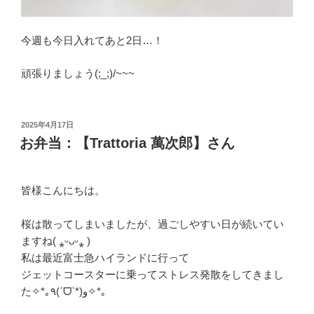
今週も今日入れてあと2日…！
頑張りましょう(;_;)/~~~
投
2025年4月17日
稿
お弁当：【Trattoria 萬次郎】さん
日:
皆様こんにちは。
桜は散ってしまいましたが、過ごしやすい日が続いてい
ますね( ⁎ᵕᴗᵕ⁎ )
私は最近富士急ハイランドに行って
ジェットコースターに乗ってストレス発散をしてきまし
た✧*｡٩(ˊᗜˋ*)و✧*｡