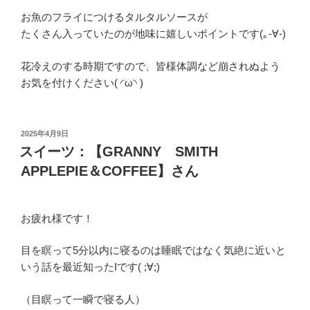
お魚のフライにつけるタルタルソースが
たくさん入っていたのが地味に嬉しいポイントです(｡-∀-)
花冷えのする時期ですので、皆様体調など崩されぬよう
お気を付けください( ◜ω◝ )
投
2025年4月9日
稿
スイーツ：【GRANNY SMITH
日:
APPLEPIE＆COFFEE】さん
お疲れ様です！
目を瞑って5分以内に寝るのは睡眠ではなく気絶に近いと
いう話を最近知ったIです( ;∀;)
（目瞑って一瞬で寝る人）