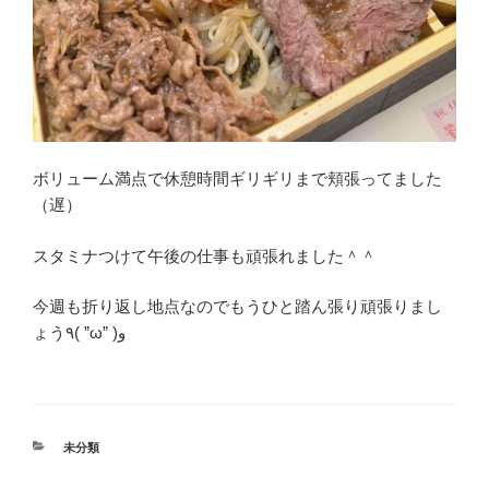
ボリューム満点で休憩時間ギリギリまで頬張ってました
（遅）
スタミナつけて午後の仕事も頑張れました＾＾
今週も折り返し地点なのでもうひと踏ん張り頑張りまし
ょう٩( ”ω” )و
カ
未分類
テ
ゴ