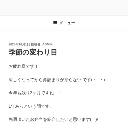
コ
ン
テ
メニュー
ン
ツ
へ
ス
投
2025年10月1日
投稿者:
ADMIN
稿
季節の変わり目
キ
日:
ッ
プ
お疲れ様です！
涼しくなってから鼻詰まりが治らないIです(・_・)
今年も残り3ヶ月ですね…！
1年あっという間です。
先週頂いたお弁当を紹介したいと思います(^^)/