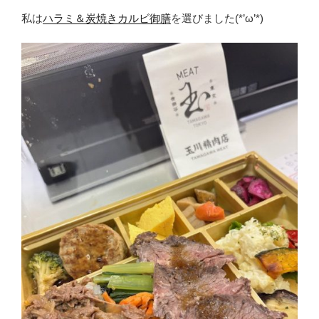
私は
ハラミ＆炭焼きカルビ御膳
を選びました(*’ω’*)