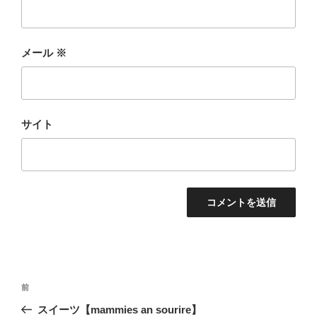
メール
※
サイト
投
前
前
稿
の
スイーツ【mammies an sourire】