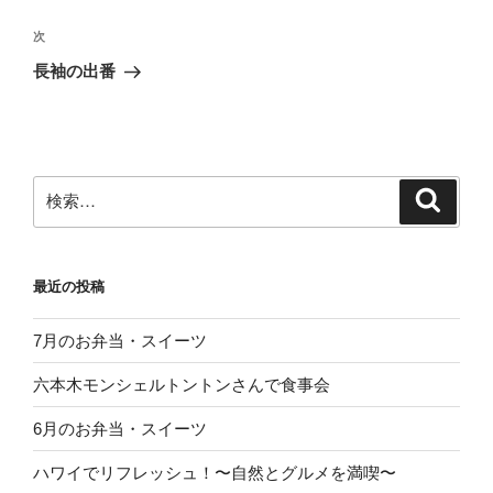
ナ
投
ビ
稿
次
次
ゲ
の
長袖の出番
投
ー
稿
シ
ョ
ン
検
検
索
索:
最近の投稿
7月のお弁当・スイーツ
六本木モンシェルトントンさんで食事会
6月のお弁当・スイーツ
ハワイでリフレッシュ！〜自然とグルメを満喫〜