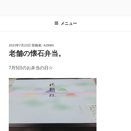
コ
ン
テ
メニュー
ン
ツ
へ
ス
投
2023年7月23日
投稿者:
ADMIN
稿
老舗の懐石弁当。
キ
日:
ッ
プ
7月5日のお弁当の日☆