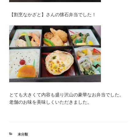
【割烹なかざと】さんの懐石弁当でした！
とても大きくて内容も盛り沢山の豪華なお弁当でした。
老舗のお味を美味しくいただきました。
カ
未分類