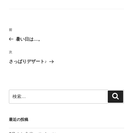
テ
ゴ
リ
ー
投
前
前
稿
の
暑い日は…。
ナ
投
ビ
稿
次
次
ゲ
の
さっぱりデザート♪︎
投
ー
稿
シ
ョ
ン
検
検
索
索:
最近の投稿