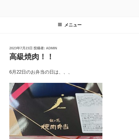
コ
ン
テ
メニュー
ン
ツ
へ
ス
投
2023年7月23日
投稿者:
ADMIN
稿
高級焼肉！！
キ
日:
ッ
プ
6月22日のお弁当の日は、、、