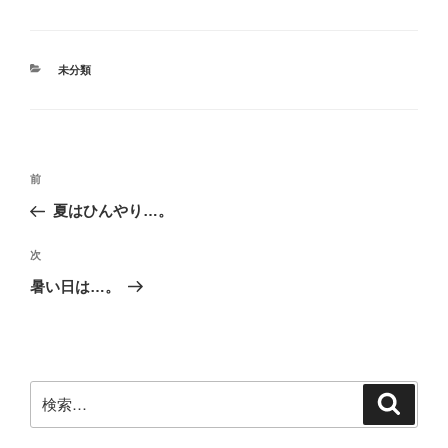
カ
未分類
テ
ゴ
リ
ー
投
前
前
稿
の
夏はひんやり…。
ナ
投
ビ
稿
次
次
ゲ
の
暑い日は…。
投
ー
稿
シ
ョ
ン
検
検
索
索: