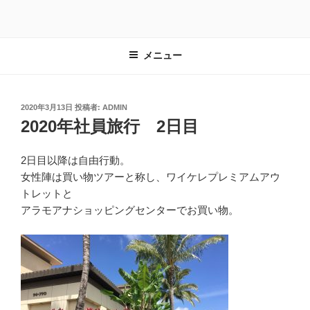
コ
ン
テ
メニュー
ン
ツ
へ
ス
投
2020年3月13日
投稿者:
ADMIN
稿
2020年社員旅行 2日目
キ
日:
ッ
プ
2日目以降は自由行動。
女性陣は買い物ツアーと称し、ワイケレプレミアムアウ
トレットと
アラモアナショッピングセンターでお買い物。