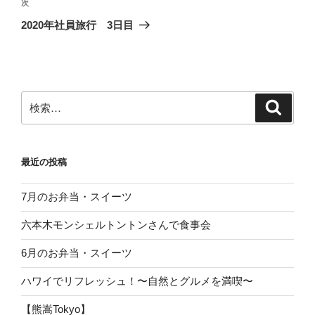
ビ
稿
次
次
ゲ
の
2020年社員旅行 3日目
投
ー
稿
シ
ョ
ン
検
検
索
索:
最近の投稿
7月のお弁当・スイーツ
六本木モンシェルトントンさんで食事会
6月のお弁当・スイーツ
ハワイでリフレッシュ！〜自然とグルメを満喫〜
【熊嵩Tokyo】